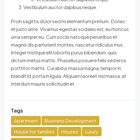
Vestibulum auctor dapibus neque.
Proin sagittis dolor sed mi elementum pretium. Donec
et justo ante. Vivamus egestas sodales est, eu rhoncus
urna semper eu. Cum sociis natoque penatibus et
magnis dis parturient montes, nascetur ridiculus mus.
Integer tristique elit lobortis purus bibendum, quis
dictum metus mattis. Phasellus posuere felis sed eros
porttitor mattis. Curabitur massa magna, tempor in
blandit id, porta in ligula. Aliquam laoreet nisl massa, at
interdum mauris sollicitudin et.
Tags
Apartment
Business Development
House for families
Houzez
Luxury