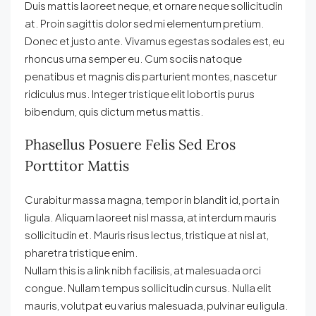
Duis mattis laoreet neque, et ornare neque sollicitudin
at. Proin sagittis dolor sed mi elementum pretium.
Donec et justo ante. Vivamus egestas sodales est, eu
rhoncus urna semper eu. Cum sociis natoque
penatibus et magnis dis parturient montes, nascetur
ridiculus mus. Integer tristique elit lobortis purus
bibendum, quis dictum metus mattis.
Phasellus Posuere Felis Sed Eros
Porttitor Mattis
Curabitur massa magna, tempor in blandit id, porta in
ligula. Aliquam laoreet nisl massa, at interdum mauris
sollicitudin et. Mauris risus lectus, tristique at nisl at,
pharetra tristique enim.
Nullam this is a link nibh facilisis, at malesuada orci
congue. Nullam tempus sollicitudin cursus. Nulla elit
mauris, volutpat eu varius malesuada, pulvinar eu ligula.