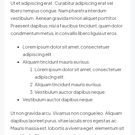
Ut et adipiscing erat. Curabitur adipiscing erat vel
libero tempus congue. Nam pharetra interdum
vestibulum. Aenean gravida mi non aliquet porttitor.
Praesent dapibus, nisi a faucibus tincidunt, quam dolor
condimentum metus, in convallis libero ligula ut eros.
Lorem ipsum dolor sit amet, consectetuer
adipiscing elit.
Aliquam tincidunt mauris eu risus.
Lorem ipsum dolor sit amet, consectetuer
adipiscing elit.
Aliquam tincidunt mauris eu risus.
Vestibulum auctor dapibus neque.
Vestibulum auctor dapibus neque.
Ut non gravida arcu. Vivamus non congue leo. Aliquam
dapibus laoreet purus, vitae iaculis eros egestas ac.
Mauris massa est, lobortis a viverra eget, elementum sit