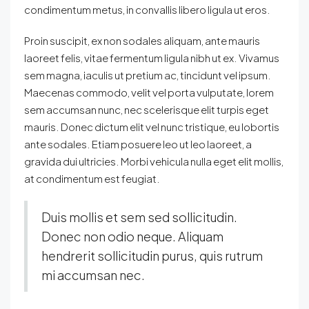
condimentum metus, in convallis libero ligula ut eros.
Proin suscipit, ex non sodales aliquam, ante mauris
laoreet felis, vitae fermentum ligula nibh ut ex. Vivamus
sem magna, iaculis ut pretium ac, tincidunt vel ipsum.
Maecenas commodo, velit vel porta vulputate, lorem
sem accumsan nunc, nec scelerisque elit turpis eget
mauris. Donec dictum elit vel nunc tristique, eu lobortis
ante sodales. Etiam posuere leo ut leo laoreet, a
gravida dui ultricies. Morbi vehicula nulla eget elit mollis,
at condimentum est feugiat.
Duis mollis et sem sed sollicitudin.
Donec non odio neque. Aliquam
hendrerit sollicitudin purus, quis rutrum
mi accumsan nec.