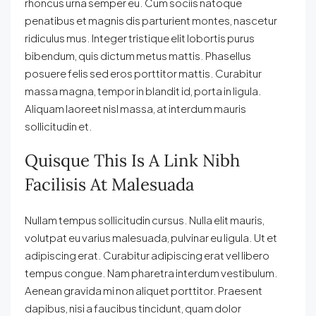
rhoncus urna semper eu. Cum sociis natoque
penatibus et magnis dis parturient montes, nascetur
ridiculus mus. Integer tristique elit lobortis purus
bibendum, quis dictum metus mattis. Phasellus
posuere felis sed eros porttitor mattis. Curabitur
massa magna, tempor in blandit id, porta in ligula.
Aliquam laoreet nisl massa, at interdum mauris
sollicitudin et.
Quisque This Is A Link Nibh
Facilisis At Malesuada
Nullam tempus sollicitudin cursus. Nulla elit mauris,
volutpat eu varius malesuada, pulvinar eu ligula. Ut et
adipiscing erat. Curabitur adipiscing erat vel libero
tempus congue. Nam pharetra interdum vestibulum.
Aenean gravida mi non aliquet porttitor. Praesent
dapibus, nisi a faucibus tincidunt, quam dolor