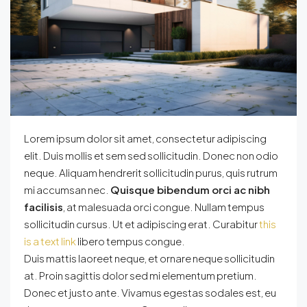
Lorem ipsum dolor sit amet, consectetur adipiscing
elit. Duis mollis et sem sed sollicitudin. Donec non odio
neque. Aliquam hendrerit sollicitudin purus, quis rutrum
mi accumsan nec.
Quisque bibendum orci ac nibh
facilisis
, at malesuada orci congue. Nullam tempus
sollicitudin cursus. Ut et adipiscing erat. Curabitur
this
is a text link
libero tempus congue.
Duis mattis laoreet neque, et ornare neque sollicitudin
at. Proin sagittis dolor sed mi elementum pretium.
Donec et justo ante. Vivamus egestas sodales est, eu